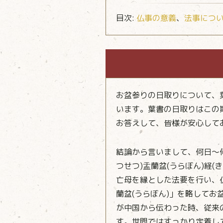
目次:
仏事の意義
、
法事につ
お盆参りの日取りについて、
います。葉書の日取りはこの
お答えして、皆様が安心して
結論から言いまして、何日～
つせつ)盂蘭盆(うらぼん)経
亡母を縁とした法要を行い、
蘭盆(うらぼん)」を略して
が中国から伝わった時、従来
す。世間ではすっかり定着し