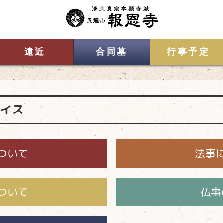
遠近
合同墓
行事予定
イス
ついて
法事
ついて
仏事