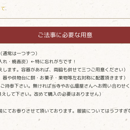
いて
.
ご法事に必要な用意
（通常は一つずつ）
入れ・焼香炭）←特に忘れがちです！
えします。容器があれば、両脇も併せて三つご用意ください）
、器や供物台に餅・お菓子・果物等左右対称に配置頂きます）
けご持参下さい。無ければ当寺やお仏壇屋さんへお問い合わせ
お供えして下さい。改めて購入の必要はありません）
装にてお参りさせて頂いております。服装についてはラフすぎ