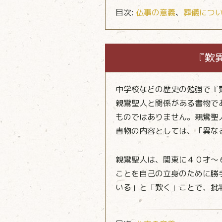
目次:
仏事の意義
、
葬儀につ
『歎
中学校などの歴史の勉強で『
親鸞聖人と関係がある書物で
ものではありません。親鸞聖
書物の内容としては、「異な
親鸞聖人は、関東に４０才～
ことを自己の立身のために勝
いる」と「歎く」ことで、批