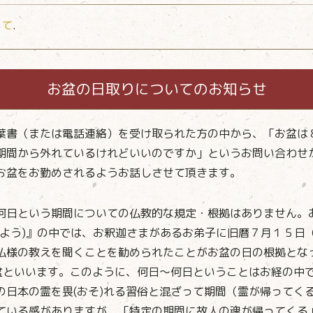
いて
.
お盆の日取りについてのお知らせ
葉書（または電話連絡）を受け取られた方の中から、「お盆は
期間から外れているけれどいいのですか」というお問い合わせ
お盆をお勤めされるようお話しさせて頂きます。
何日という期間についての仏教的な規定・根拠はありません。
(きよう)』の中では、お釈迦さまがあるお弟子に旧暦７月１５
仏様の教えを聞くことを勧められたことがお盆の日の根拠とな
お盆といいます。このように、何日～何日ということはお経の中
の日本の霊を畏(おそ)れる習俗と混ざって期間（霊が帰ってく
ている感がありますが、「特定の期間に故人の魂が帰ってくる