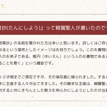
いて
.
異抄(たんにしよう)』って親鸞聖人が書いたので
歎異抄』の名前を聞かれた方は多いと思います。詳しくはご存
あるという漠然としたイメージはお持ちでしょう。このお書物
人のお弟子である、唯円（ゆいえん）という人のお書物である
ることを歎く」という趣旨です。
６０才頃までご滞在ですが、その後京都に帰られました。する
手に主張する人々が出てきました。その勝手な主張は、親鸞聖
判すると共にきちんとした教えを明らかにしようとしたのが当