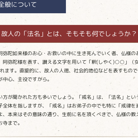
全般について
故人の「法名」とは、そもそも何でしょうか？
阿弥陀如来様のお心・お救いの中に生き死んでいく者、仏様の
、阿弥陀様を表す、讃える文字を用いて「釈(しやく)○○」（女
られます。直接的に、故人の人徳、社会的地位などを表すもの
が中心、主役ですから。
い方が聞かれた方も多いでしょう。「戒名」は、「法名」とい
子全体を指しますが、「戒名」はお弟子の中でも特に「戒律を
よ、本来はその意味の通り、生前に名を頂くべきで、仏様の教
お寺まで。