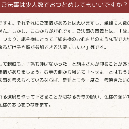
ご法事は少人数でおつとめしてもいいですか？
ですよ。それぞれにご事情があるとは思いますし、単純に人数
せん。しかし、ここからが肝心です。ご法事の意義とは、「故
。つまり、施主様にとって「如来様のお心をどのような形で大
来るだけ子や孫が参加できる法要にしたい」等です。
して親戚も、子孫も呼ばなかった」と施主さんが仰ることがあ
事情がありましょう。お寺の側から強いて「～せよ」とはもう
法事を考えられているならば、是非とも今一度ご一考頂きたい
れる環境を作って下さることが切なるお寺の願い、仏様の願い
仏様のお心をつなぎます。