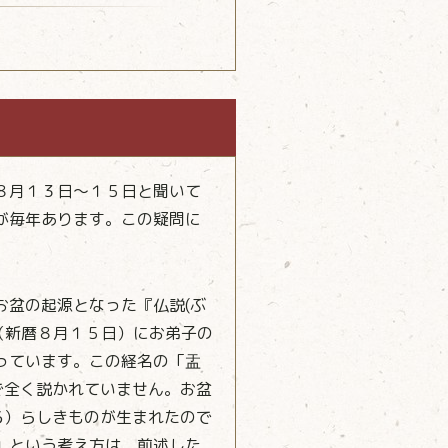
８月１３日～１５日と聞いて
が毎年あります。この疑問に
お盆の起源となった『仏説(ぶ
日（新暦８月１５日）にお弟子の
っています。この経名の「盂
で全く説かれていません。お盆
る）らしきものが生まれたので
」という考え方は、前述した