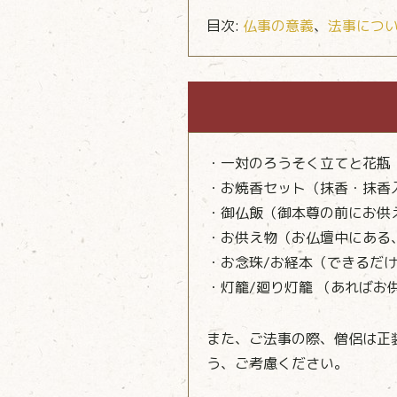
目次:
仏事の意義
、
法事につ
・一対のろうそく立てと花瓶
・お焼香セット（抹香・抹香
・御仏飯（御本尊の前にお供
・お供え物（お仏壇中にある
・お念珠/お経本（できるだ
・灯籠/廻り灯籠 （あれば
また、ご法事の際、僧侶は正
う、ご考慮ください。